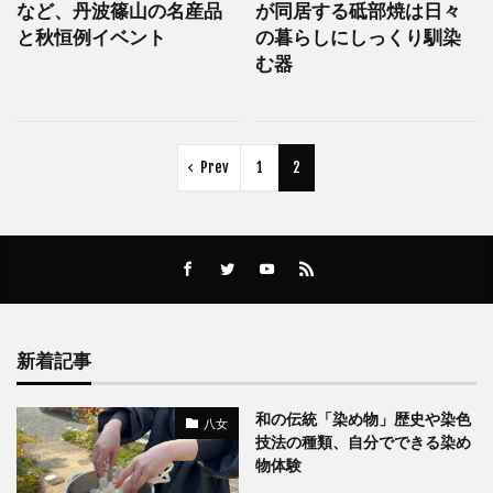
など、丹波篠山の名産品
が同居する砥部焼は日々
と秋恒例イベント
の暮らしにしっくり馴染
む器
Prev
1
2
新着記事
和の伝統「染め物」歴史や染色
八女
技法の種類、自分でできる染め
物体験