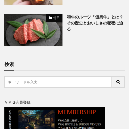
和牛のルーツ「但馬牛」とは？
竹田
その歴史とおいしさの秘密に迫
る
検索
ＶＭＧ会員登録