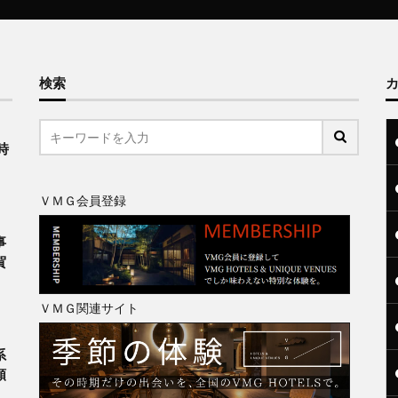
検索
、
時
ＶＭＧ会員登録
事
賀
ＶＭＧ関連サイト
系
類