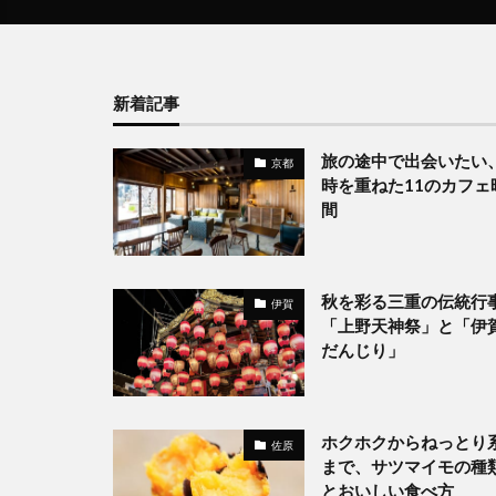
新着記事
旅の途中で出会いたい
京都
時を重ねた11のカフェ
間
秋を彩る三重の伝統行
伊賀
「上野天神祭」と「伊
だんじり」
ホクホクからねっとり
佐原
まで、サツマイモの種
とおいしい食べ方