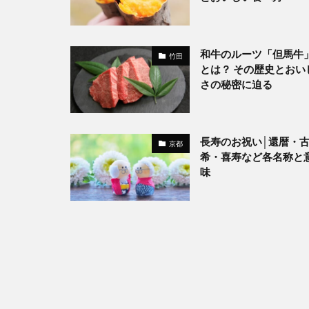
和牛のルーツ「但馬牛
竹田
とは？ その歴史とおい
さの秘密に迫る
長寿のお祝い│還暦・
京都
希・喜寿など各名称と
味