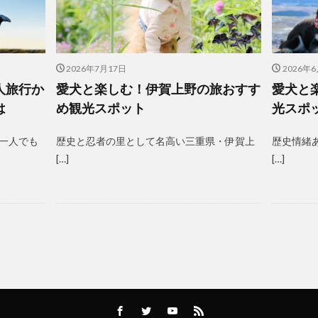
2026年7月17日
2026年
人旅行か
愛犬と楽しむ！伊賀上野の旅おすす
愛犬と
は
め観光スポット
光スポ
一人でも
歴史と忍者の里として名高い三重県・伊賀上
歴史情緒
[…]
[…]