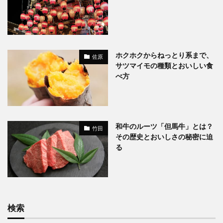
ホクホクからねっとり系まで、
佐原
サツマイモの種類とおいしい食
べ方
和牛のルーツ「但馬牛」とは？
竹田
その歴史とおいしさの秘密に迫
る
検索