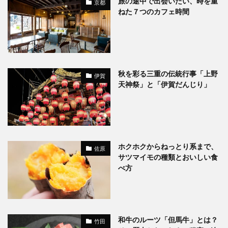
旅の途中で出会いたい、時を重
京都
ねた７つのカフェ時間
秋を彩る三重の伝統行事「上野
伊賀
天神祭」と「伊賀だんじり」
ホクホクからねっとり系まで、
佐原
サツマイモの種類とおいしい食
べ方
和牛のルーツ「但馬牛」とは？
竹田