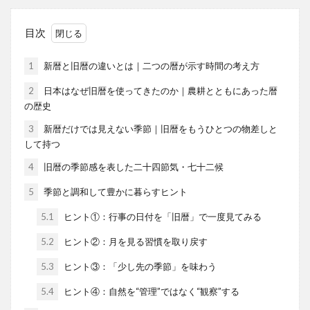
目次
1
新暦と旧暦の違いとは｜二つの暦が示す時間の考え方
2
日本はなぜ旧暦を使ってきたのか｜農耕とともにあった暦
の歴史
3
新暦だけでは見えない季節｜旧暦をもうひとつの物差しと
して持つ
4
旧暦の季節感を表した二十四節気・七十二候
5
季節と調和して豊かに暮らすヒント
5.1
ヒント①：行事の日付を「旧暦」で一度見てみる
5.2
ヒント②：月を見る習慣を取り戻す
5.3
ヒント③：「少し先の季節」を味わう
5.4
ヒント④：自然を“管理”ではなく“観察”する