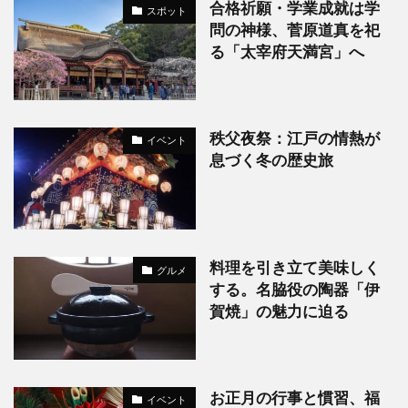
合格祈願・学業成就は学
スポット
問の神様、菅原道真を祀
る「太宰府天満宮」へ
秩父夜祭：江戸の情熱が
イベント
息づく冬の歴史旅
料理を引き立て美味しく
グルメ
する。名脇役の陶器「伊
賀焼」の魅力に迫る
お正月の行事と慣習、福
イベント