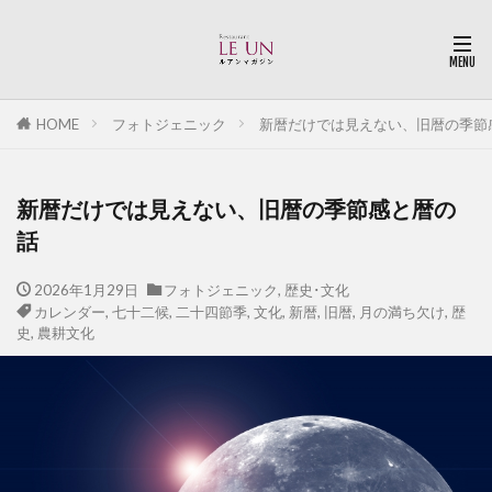
HOME
フォトジェニック
新暦だけでは見えない、旧暦の季節
新暦だけでは見えない、旧暦の季節感と暦の
話
2026年1月29日
フォトジェニック
,
歴史･文化
カレンダー
,
七十二候
,
二十四節季
,
文化
,
新暦
,
旧暦
,
月の満ち欠け
,
歴
史
,
農耕文化