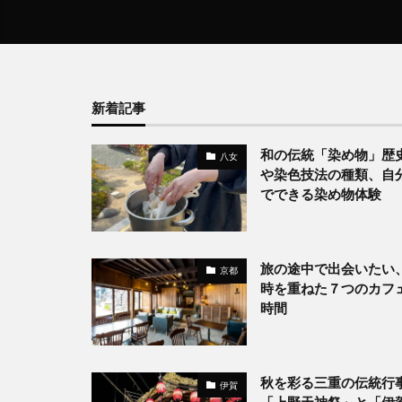
新着記事
和の伝統「染め物」歴
八女
や染色技法の種類、自
でできる染め物体験
旅の途中で出会いたい
京都
時を重ねた７つのカフ
時間
秋を彩る三重の伝統行
伊賀