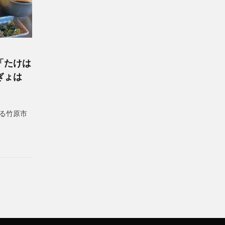
「たけは
ぎょは
る竹原市