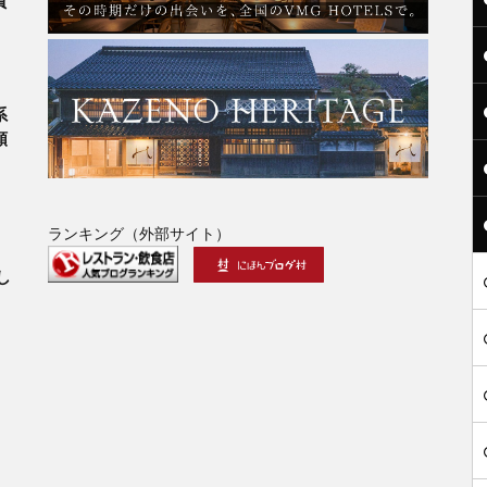
賀
系
類
ランキング（外部サイト）
」
し