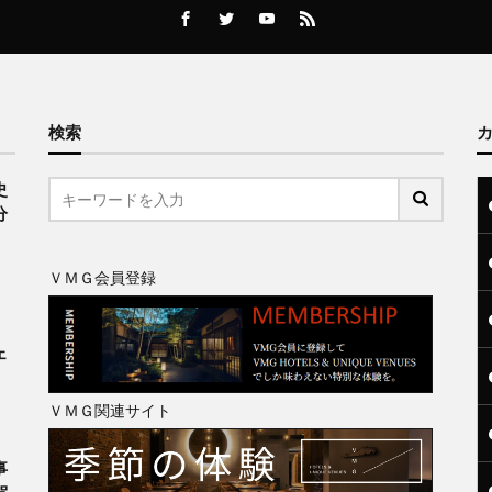
検索
史
分
ＶＭＧ会員登録
、
ェ
ＶＭＧ関連サイト
事