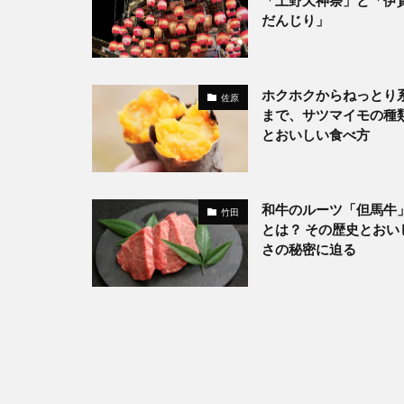
「上野天神祭」と「伊
だんじり」
ホクホクからねっとり
佐原
まで、サツマイモの種
とおいしい食べ方
和牛のルーツ「但馬牛
竹田
とは？ その歴史とおい
さの秘密に迫る