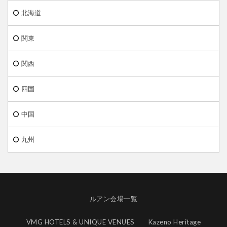
北海道
関東
関西
四国
中国
九州
ルアン会場一覧
VMG HOTELS & UNIQUE VENUES
Kazeno Heritage