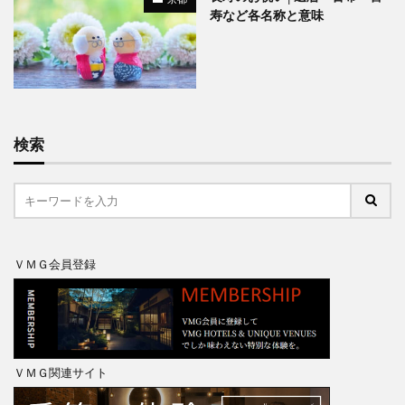
寿など各名称と意味
検索
ＶＭＧ会員登録
ＶＭＧ関連サイト