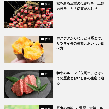
秋を彩る三重の伝統行事「上野
伊賀
天神祭」と「伊賀だんじり」
ホクホクからねっとり系まで、
佐原
サツマイモの種類とおいしい食
べ方
和牛のルーツ「但馬牛」とは？
竹田
その歴史とおいしさの秘密に迫
る
長寿のお祝い│還暦・古希・喜
京都