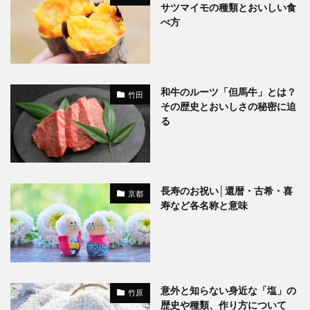
サツマイモの種類とおいしい食
べ方
和牛のルーツ「但馬牛」とは？
竹田
その歴史とおいしさの秘密に迫
る
長寿のお祝い│還暦・古希・喜
京都
寿など各名称と意味
意外と知らない身近な「塩」の
竹原
歴史や種類、作り方について