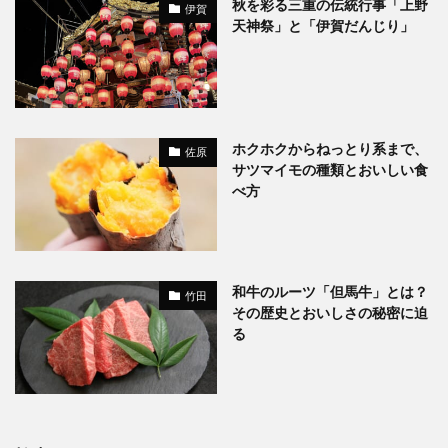
秋を彩る三重の伝統行事「上野
伊賀
天神祭」と「伊賀だんじり」
ホクホクからねっとり系まで、
佐原
サツマイモの種類とおいしい食
べ方
和牛のルーツ「但馬牛」とは？
竹田
その歴史とおいしさの秘密に迫
る