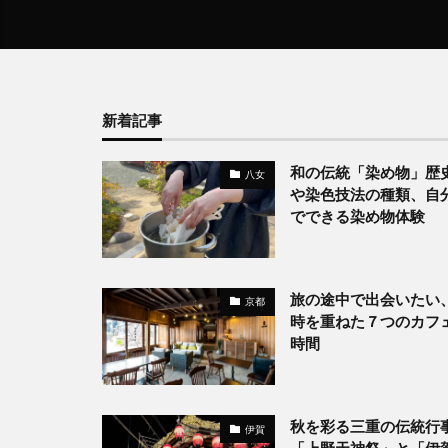
新着記事
和の伝統「染め物」歴
八女
や染色技法の種類、自
でできる染め物体験
旅の途中で出会いたい
京都
時を重ねた７つのカフ
時間
秋を彩る三重の伝統行
伊賀