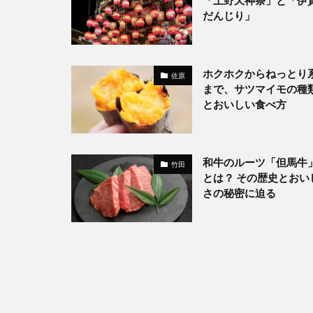
「上野天神祭」と「伊
だんじり」
ホクホクからねっとり
佐原
まで、サツマイモの種
とおいしい食べ方
和牛のルーツ「但馬牛
竹田
とは？ その歴史とおい
さの秘密に迫る