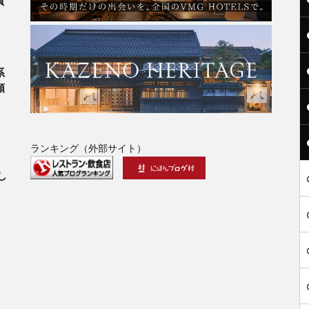
賀
系
類
ランキング（外部サイト）
」
し