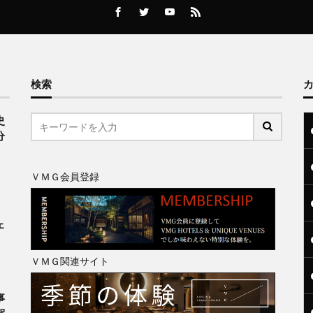
検索
史
分
ＶＭＧ会員登録
、
ェ
ＶＭＧ関連サイト
事