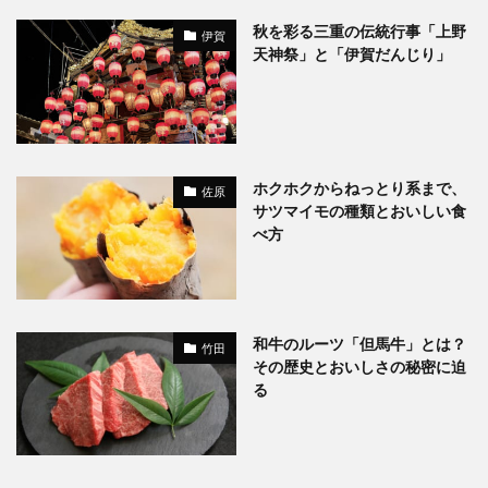
秋を彩る三重の伝統行事「上野
伊賀
天神祭」と「伊賀だんじり」
ホクホクからねっとり系まで、
佐原
サツマイモの種類とおいしい食
べ方
和牛のルーツ「但馬牛」とは？
竹田
その歴史とおいしさの秘密に迫
る