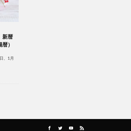
。新暦
陽暦）
日、1月