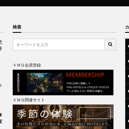
検索
史
分
ＶＭＧ会員登録
、
ェ
ＶＭＧ関連サイト
事
賀