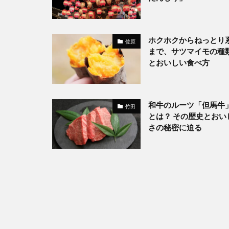
ホクホクからねっとり
佐原
まで、サツマイモの種
とおいしい食べ方
和牛のルーツ「但馬牛
竹田
とは？ その歴史とおい
さの秘密に迫る