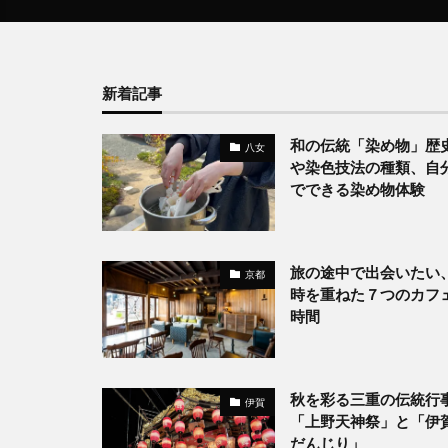
新着記事
和の伝統「染め物」歴
八女
や染色技法の種類、自
でできる染め物体験
旅の途中で出会いたい
京都
時を重ねた７つのカフ
時間
秋を彩る三重の伝統行
伊賀
「上野天神祭」と「伊
だんじり」