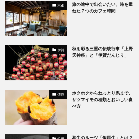
旅の途中で出会いたい、時を重
京都
ねた７つのカフェ時間
秋を彩る三重の伝統行事「上野
伊賀
天神祭」と「伊賀だんじり」
ホクホクからねっとり系まで、
佐原
サツマイモの種類とおいしい食
べ方
和牛のルーツ「但馬牛」とは？
竹田