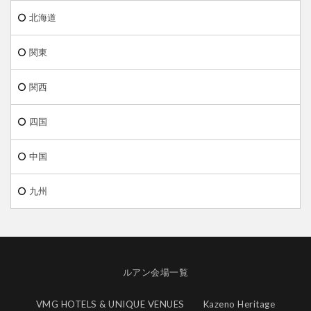
北海道
関東
関西
四国
中国
九州
ルアン会場一覧
VMG HOTELS & UNIQUE VENUES
Kazeno Heritage