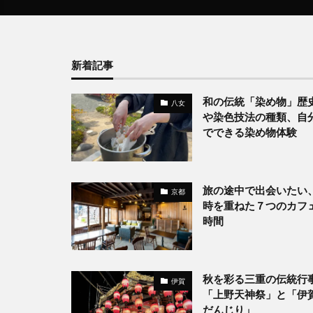
新着記事
和の伝統「染め物」歴
八女
や染色技法の種類、自
でできる染め物体験
旅の途中で出会いたい
京都
時を重ねた７つのカフ
時間
秋を彩る三重の伝統行
伊賀
「上野天神祭」と「伊
だんじり」