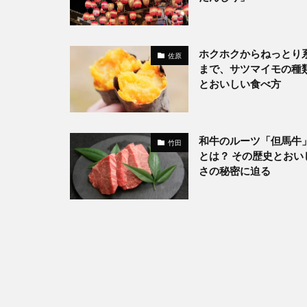
ホクホクからねっとり
佐原
まで、サツマイモの種
とおいしい食べ方
和牛のルーツ「但馬牛
竹田
とは？ その歴史とおい
さの秘密に迫る