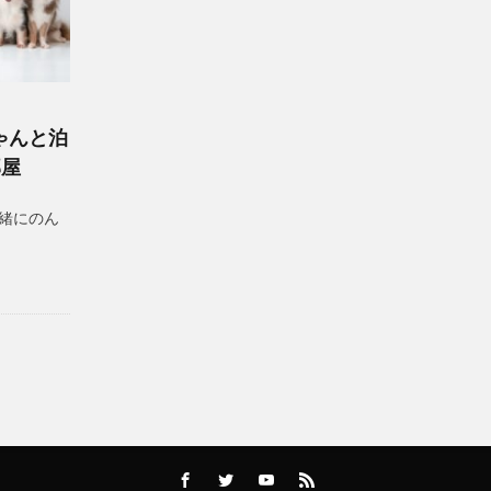
ゃんと泊
部屋
緒にのん