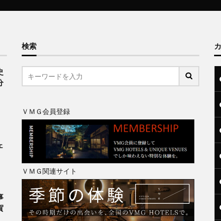
検索
史
分
ＶＭＧ会員登録
、
ェ
ＶＭＧ関連サイト
事
賀