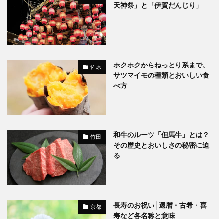
天神祭」と「伊賀だんじり」
ホクホクからねっとり系まで、
佐原
サツマイモの種類とおいしい食
べ方
和牛のルーツ「但馬牛」とは？
竹田
その歴史とおいしさの秘密に迫
る
長寿のお祝い│還暦・古希・喜
京都
寿など各名称と意味