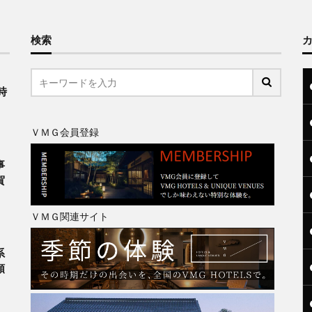
検索
、
時
ＶＭＧ会員登録
事
賀
ＶＭＧ関連サイト
系
類