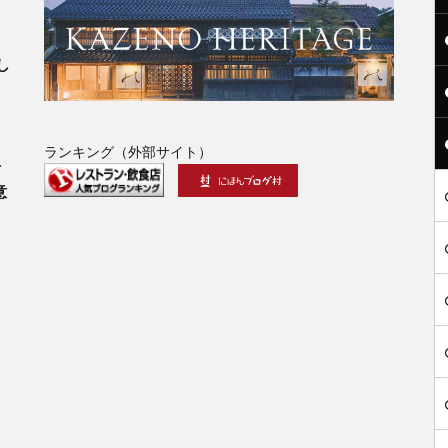
」
し
ランキング（外部サイト）
古
意