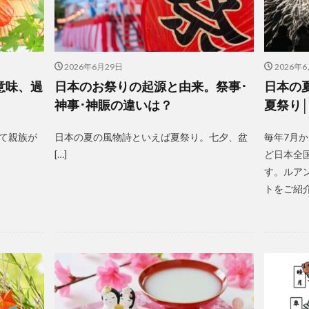
2026年6月29日
2026年
意味、過
日本のお祭りの起源と由来。祭事･
日本の
神事･神賑の違いは？
夏祭り
て親族が
日本の夏の風物詩といえば夏祭り。七夕、盆
毎年7月
[…]
ど日本全
す。ルア
トをご紹