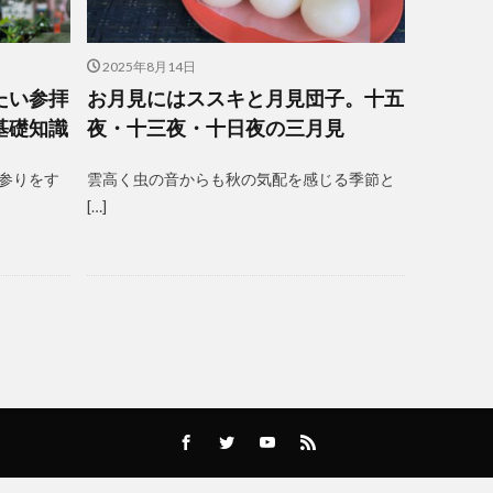
2025年8月14日
たい参拝
お月見にはススキと月見団子。十五
基礎知識
夜・十三夜・十日夜の三月見
参りをす
雲高く虫の音からも秋の気配を感じる季節と
[…]