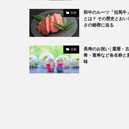
和牛のルーツ「但馬牛
竹田
とは？ その歴史とおい
さの秘密に迫る
長寿のお祝い│還暦・
京都
希・喜寿など各名称と
味