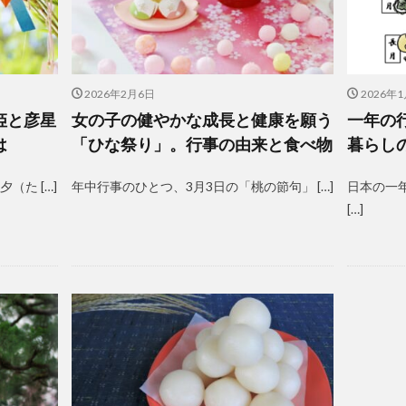
2026年2月6日
2026年
姫と彦星
女の子の健やかな成長と健康を願う
一年の
は
「ひな祭り」。行事の由来と食べ物
暮らし
（た […]
年中行事のひとつ、3月3日の「桃の節句」 […]
日本の一
[…]