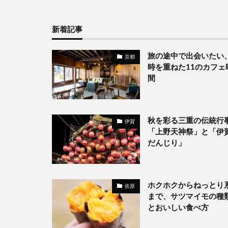
新着記事
旅の途中で出会いたい
京都
時を重ねた11のカフェ
間
秋を彩る三重の伝統行
伊賀
「上野天神祭」と「伊
だんじり」
ホクホクからねっとり
佐原
まで、サツマイモの種
とおいしい食べ方