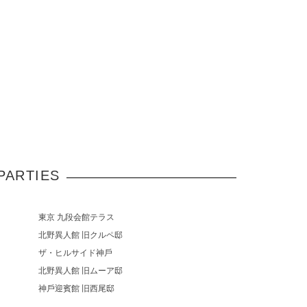
PARTIES
東京 九段会館テラス
北野異人館 旧クルペ邸
ザ・ヒルサイド神⼾
北野異人館 旧ムーア邸
神⼾迎賓館 旧⻄尾邸