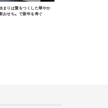
始まりは贅をつくした華やか
製おせち〟で新年を寿ぐ