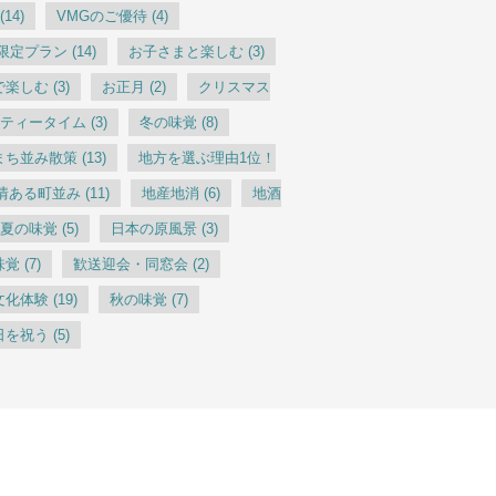
(14)
VMGのご優待
(4)
G限定プラン
(14)
お子さまと楽しむ
(3)
で楽しむ
(3)
お正月
(2)
クリスマス
ティータイム
(3)
冬の味覚
(8)
まち並み散策
(13)
地方を選ぶ理由1位！
情ある町並み
(11)
地産地消
(6)
地酒
夏の味覚
(5)
日本の原風景
(3)
味覚
(7)
歓送迎会・同窓会
(2)
文化体験
(19)
秋の味覚
(7)
日を祝う
(5)