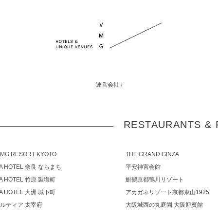
運営会社 ›
RESTAURANTS & 
VMG RESORT KYOTO
THE GRAND GINZA
IA HOTEL 奈良 ならまち
平安神宮会館
IA HOTEL 竹原 製塩町
鮒鶴京都鴨川リゾート
IA HOTEL 大洲 城下町
アカガネリゾート京都東山1925
カルティア 太宰府
大阪城西の丸庭園 大阪迎賓館