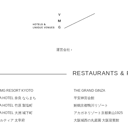
運営会社 ›
RESTAURANTS & 
VMG RESORT KYOTO
THE GRAND GINZA
IA HOTEL 奈良 ならまち
平安神宮会館
IA HOTEL 竹原 製塩町
鮒鶴京都鴨川リゾート
IA HOTEL 大洲 城下町
アカガネリゾート京都東山1925
カルティア 太宰府
大阪城西の丸庭園 大阪迎賓館