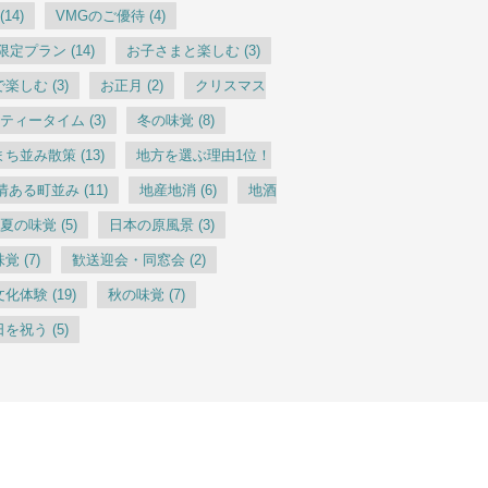
(14)
VMGのご優待
(4)
G限定プラン
(14)
お子さまと楽しむ
(3)
で楽しむ
(3)
お正月
(2)
クリスマス
ティータイム
(3)
冬の味覚
(8)
まち並み散策
(13)
地方を選ぶ理由1位！
情ある町並み
(11)
地産地消
(6)
地酒
夏の味覚
(5)
日本の原風景
(3)
味覚
(7)
歓送迎会・同窓会
(2)
文化体験
(19)
秋の味覚
(7)
日を祝う
(5)