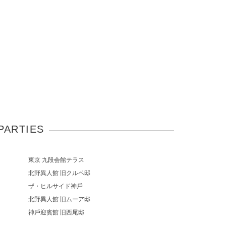
PARTIES
東京 九段会館テラス
北野異人館 旧クルペ邸
ザ・ヒルサイド神⼾
北野異人館 旧ムーア邸
神⼾迎賓館 旧⻄尾邸