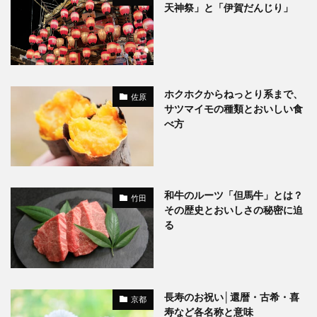
天神祭」と「伊賀だんじり」
ホクホクからねっとり系まで、
佐原
サツマイモの種類とおいしい食
べ方
和牛のルーツ「但馬牛」とは？
竹田
その歴史とおいしさの秘密に迫
る
長寿のお祝い│還暦・古希・喜
京都
寿など各名称と意味