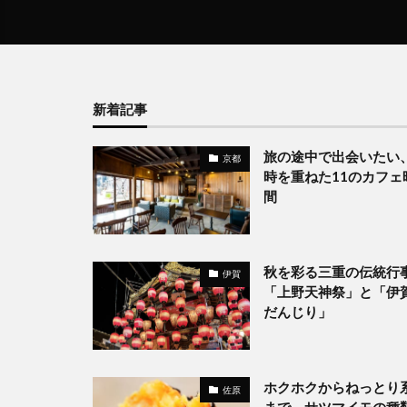
新着記事
旅の途中で出会いたい
京都
時を重ねた11のカフェ
間
秋を彩る三重の伝統行
伊賀
「上野天神祭」と「伊
だんじり」
ホクホクからねっとり
佐原