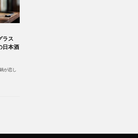
グラス
の日本酒
鍋が恋し