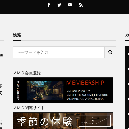
検索
、
時
ＶＭＧ会員登録
事
賀
ＶＭＧ関連サイト
系