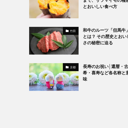
まで、サツマイモの種
とおいしい食べ方
和牛のルーツ「但馬牛
竹田
とは？ その歴史とおい
さの秘密に迫る
長寿のお祝い│還暦・
京都
希・喜寿など各名称と
味