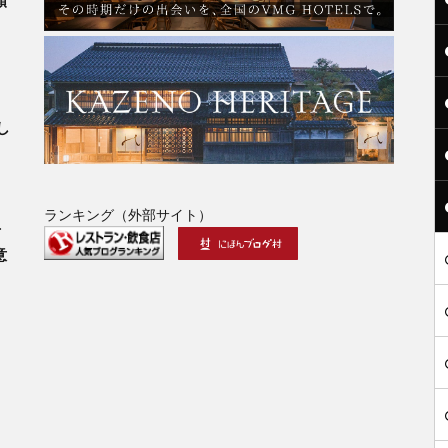
類
」
し
ランキング（外部サイト）
古
意