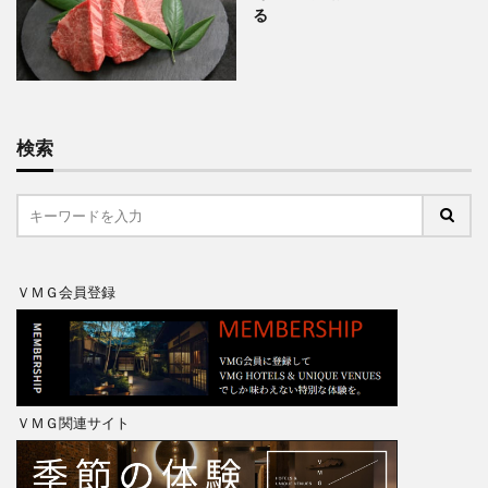
る
検索
ＶＭＧ会員登録
ＶＭＧ関連サイト