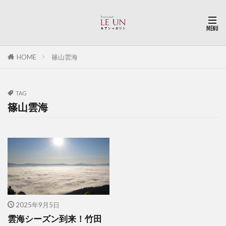
HOME
篠山雲海
TAG
篠山雲海
2025年9月5日
雲海シーズン到来！竹田