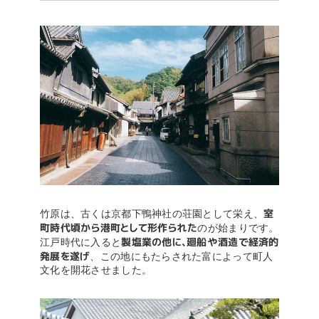
室
竹原は、古くは京都下鴨神社の荘園として栄え、
町時代頃から港町として形作られた
のが始まりです。
製塩業の他に、廻船や酒造で経済的
江戸時代に入ると
発展を遂げ
、この地にもたらされた富によって町人
文化を開花させました。