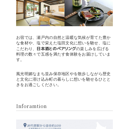
お宿では、瀬戸内の自然と温暖な気候が育てた豊か
な食材や、塩で栄えた塩田文化に想いを馳せ、塩に
日本酒とのペアリング
こだわり、
の楽しみを広げる
料理の数々で五感を満たす食体験をお届けしていま
す。
風光明媚なまち並み保存地区やを散歩しながら歴史
と文化に溶け込み町の暮らしに想いを馳せるひとと
きをお過ごしください。
Inforamtion