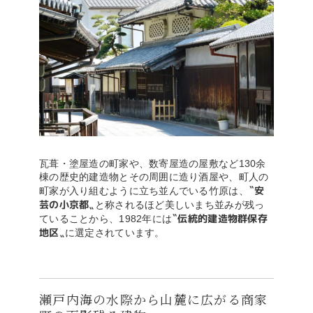
瓦葺・塗屋造の町家や、数寄屋造の屋敷など130余
棟の歴史的建造物とその周囲に造り酒屋や、町人の
〝安
町家が入り組むように立ち並んでいる竹原は、
芸の小京都〟
と称されるほど美しいまち並みが残っ
〝伝統的建造物群保存
ていることから、1982年には
地区〟
に選定されています。
瀬戸内海の水際から山麓に広がる商家