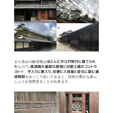
ほとんどが江戸時代に建てられ
まち並みの建造物は
た
、黒漆喰の重厚な商家に白壁土蔵のコントラ
もので
スト
平入りに妻入り、切妻に入母屋と変化に富む建
や、
造物群
をゆっくり歩いてみると、往時の豊かな暮ら
しぶりを垣間見ることが出来ます。