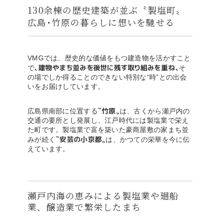
130余棟の歴史建築が並ぶ〝製塩町〟
広島･竹原の暮らしに想いを馳せる
VMGでは、歴史的な価値をもつ建造物を活かすこと
、建物やまち並みを後世に残す取り組みを重ね、
で
そ
の場でしか得ることのできない特別な“時”との出会
いをお届けしています。
〝竹原〟
広島県南部に位置する
は、古くから瀬戸内の
交通の要所とし発展し、江戸時代には製塩業で栄え
た町です。製塩業で富を築いた豪商屋敷の家まち並
〝安芸の小京都〟
みが続く
は、かつての栄華を今に伝
えています。
瀬戸内海の恵みによる製塩業や廻船
業、醸造業で繁栄したまち