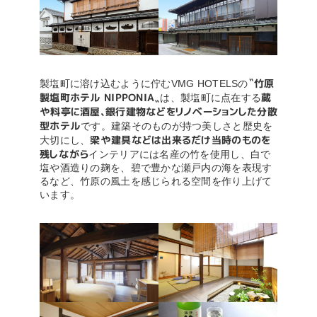
〝竹原
製塩町に溶け込むように佇むVMG HOTELSの
製塩町ホテル NIPPONIA〟
蔵
は、製塩町に点在する
や料亭に酒屋、銀行建物などをリノベーションした分散
型ホテル
です。建築そのものが持つ美しさと歴史を
梁や建具などは出来るだけ当時のものを
大切にし、
残しながら
インテリアには名産の竹を使用し、白で
塩や酒造りの麹を、碧で豊かな瀬戸内の海を表現す
るなど、竹原の風土を感じられる空間を作り上げて
います。