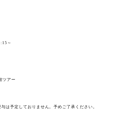
6:15～
美館ツアー
授与は予定しておりません。予めご了承ください。