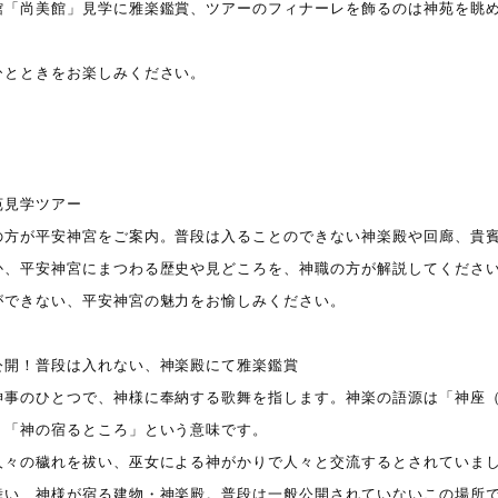
館「尚美館」見学に雅楽鑑賞、ツアーのフィナーレを飾るのは神苑を眺
ひとときをお楽しみください。
】
苑見学ツアー
の方が平安神宮をご案内。普段は入ることのできない神楽殿や回廊、貴
か、平安神宮にまつわる歴史や見どころを、神職の方が解説してくださ
ができない、平安神宮の魅力をお愉しみください。
公開！普段は入れない、神楽殿にて雅楽鑑賞
神事のひとつで、神様に奉納する歌舞を指します。神楽の語源は「神座
、「神の宿るところ」という意味です。
人々の穢れを祓い、巫女による神がかりで人々と交流するとされていま
舞い、神様が宿る建物・神楽殿。普段は一般公開されていないこの場所