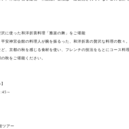
贅沢に使った和洋折衷料理「雅楽の舞」をご堪能
、平安神宮会館の料理人が腕を振るった、和洋折衷の贅沢な料理の数々
など、京都の秋を感じる食材を使い、フレンチの技法をもとにコース料
都の秋をご堪能ください。
ル】
0:45～
美館ツアー