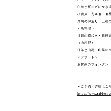
白魚と桜エビのかき
桜蕎麦 九条葱 茗
真鯛の御造り 三種
＜魚料理＞
甘鯛の鱗焼きと筍饅
＜肉料理＞
仔羊と山葵 山菜の
＜デザート＞
お抹茶のフォンダン
▼ご予約・詳細はこ
https://www.tablech