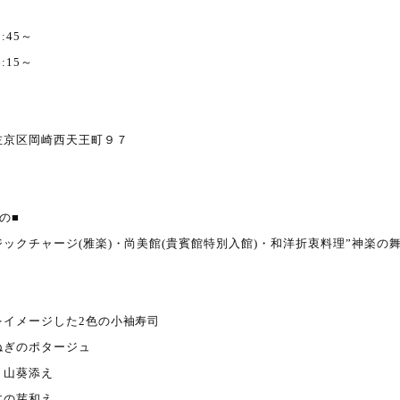
0:45～
6:15～
左京区岡崎西天王町９７
の■
ックチャージ(雅楽)・尚美館(貴賓館特別入館)・和洋折衷料理”神楽の
をイメージした2色の小袖寿司
ねぎのポタージュ
 山葵添え
木の芽和え