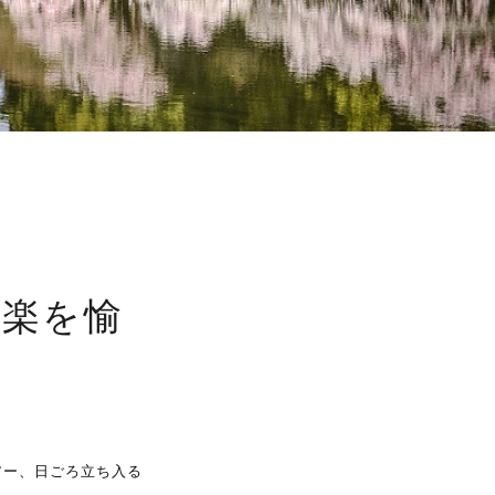
雅楽を愉
アー、日ごろ立ち入る