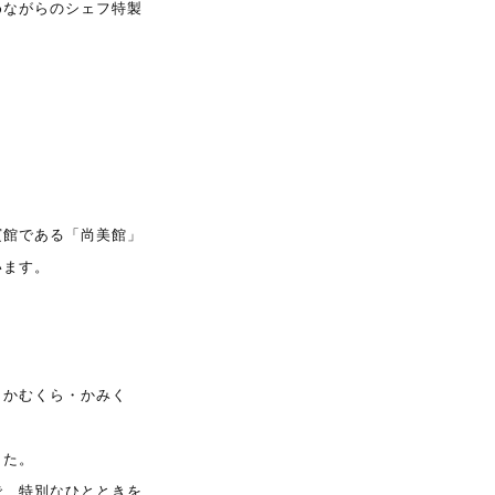
めながらのシェフ特製
賓館である「尚美館」
います。
（かむくら・かみく
した。
で、特別なひとときを