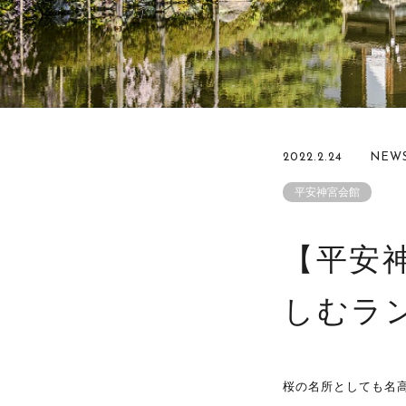
2022.2.24
NEWS
平安神宮会館
【平安
しむラ
桜の名所としても名