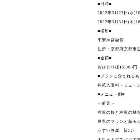
■日時■
2022年3月23日(水)1
2022年3月31日(木)1
■場所■
平安神宮会館
住所：京都府京都市
■金額■
おひとり様15,000円
■プランに含まれるも
神苑入園料・ミュージ
■メニュー例■
＜前菜＞
右近の桜と左近の橘
豆乳のフランと新玉
うすい豆腐 旨出汁
ホワイトアスパラの