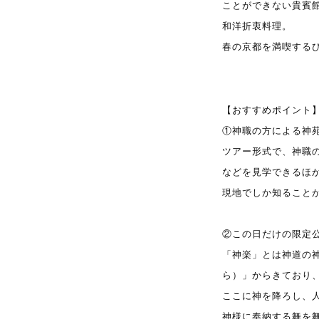
ことができない貴賓
和洋折衷料理。
春の京都を満喫する
【おすすめポイント
①神職の方による神
ツアー形式で、神職
などを見学できるほ
現地でしか知ること
②この日だけの限定
「神楽」とは神道の
ら）」からきており
ここに神を降ろし、
神様に奉納する舞を