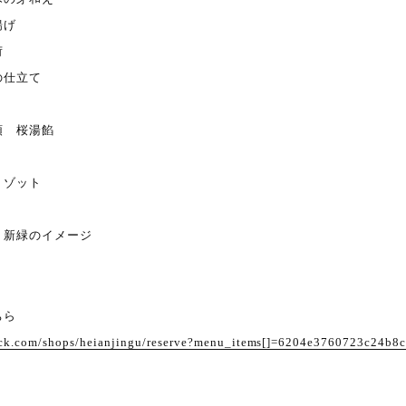
揚げ
荷
の仕立て
頭 桜湯餡
リゾット
 新緑のイメージ
ちら
eck.com/shops/heianjingu/reserve?menu_items[]=6204e3760723c24b8