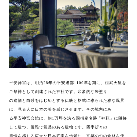
平安神宮は、明治28年の平安遷都1100年を期に、桓武天皇を
ご祭神として創建された神社です。印象的な朱塗り
の建物と白砂をはじめとする伝統と格式に彩られた雅な風景
は、見る人に日本の美を感じさせます。その境内にあ
る平安神宮会館は、約1万坪を誇る国指定名勝「神苑」に隣接
して建つ、優雅で気品のある建物です。四季折々の
風情を感じる広大な日本庭園を借景に、京都の旬の食材を使