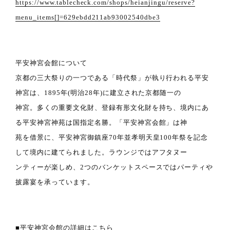
https://www.tablecheck.com/shops/heianjingu/reserve?
menu_items[]=629ebdd211ab93002540dbe3
平安神宮会館について
京都の三大祭りの一つである「時代祭」が執り行われる平安
神宮は、1895年(明治28年)に建立された京都随一の
神宮。多くの重要文化財、登録有形文化財を持ち、境内にあ
る平安神宮神苑は国指定名勝。「平安神宮会館」は神
苑を借景に、平安神宮御鎮座70年並孝明天皇100年祭を記念
して境内に建てられました。ラウンジではアフタヌー
ンティーが楽しめ、2つのバンケットスペースではパーティや
披露宴を承っています。
■平安神宮会館の詳細はこちら