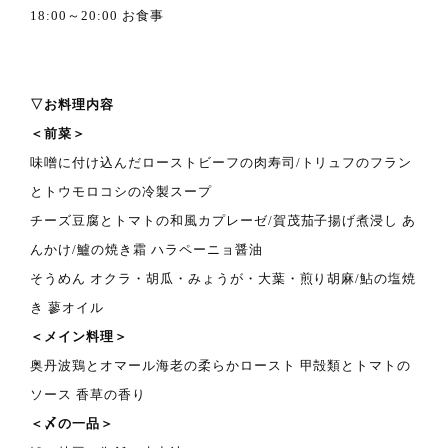
18:00～20:00 お食事
▽お料理内容
＜前菜＞
味噌に付け込んだローストビーフの肉寿司/トリュフのフラン
とトウモロコシの冷製スープ
チーズ豆腐とトマトの和風カプレーゼ/賀茂茄子揚げ煮浸し あ
んかけ/鱸の焼き霜 ハラペーニョ醤油
そうめん オクラ・胡瓜・みょうが・大葉・煎り胡麻/鮎の塩焼
き 蓼オイル
＜メイン料理＞
奥丹波鶏とオマール海老の柔らかロースト 甲殻類とトマトの
ソース 香草の香り
＜〆の一品＞