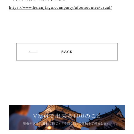
https://www.heianjingu.com/party/afternoontea/usual/
BACK