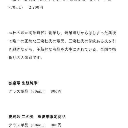
×70mL） 2,200円
≪杜の蔵≫明治時代に創業し、焼酎造りからはじまった築後
で唯一の正統な三潴杜氏の蔵元。三潴杜氏の伝統ある技を引
き継ぎながら、革新的な商品を大事にされている、全国で指
折りの人気蔵です。
独楽蔵 生酛純米
グラス単品（80mL） 800円
夏純吟 二の矢 ※夏季限定商品
グラス単品（80mL） 900円