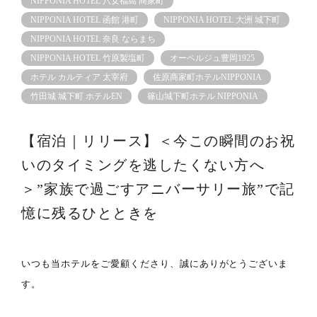
NIPPONIA HOTEL 八女福島 商家町
NIPPONIA HOTEL 函館 港町
NIPPONIA HOTEL 大洲 城下町
NIPPONIA HOTEL 奈良 ならまち
NIPPONIA HOTEL 竹原製塩町
オーベルジュ豊岡1925
ホテル カルティア 太宰府
佐原商家町ホテルNIPPONIA
竹田城 城下町 ホテルEN
篠⼭城下町ホテル NIPPONIA
【宿泊｜リリース】＜今この瞬間のお祝
いのタイミングを逃したくない方へ
＞”家族で過ごすアニバーサリー旅”で記
憶に残るひとときを
いつも当ホテルをご愛顧くださり、誠にありがとうございま
す。