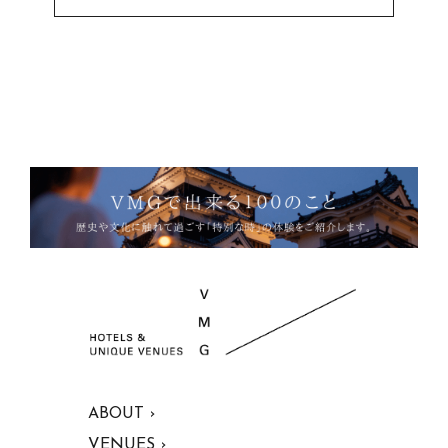
ABOUT ›
VENUES ›