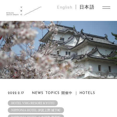
English
日本語
2022.2.17
NEWS TOPICS 開催中 ｜ HOTELS
HOTEL VMG RESORT KYOTO
NIPPONIA HOTEL 伊賀上野 城下町