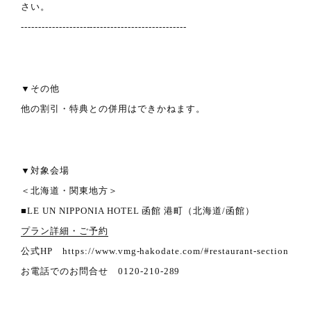
さい。
‐‐‐‐‐‐‐‐‐‐‐‐‐‐‐‐‐‐‐‐‐‐‐‐‐‐‐‐‐‐‐‐‐‐‐‐‐‐‐‐‐‐‐‐‐‐‐‐
▼その他
他の割引・特典との併用はできかねます。
▼対象会場
＜北海道・関東地方＞
■LE UN NIPPONIA HOTEL 函館 港町（北海道/函館）
プラン詳細・ご予約
公式HP https://www.vmg-hakodate.com/#restaurant-section
お電話でのお問合せ 0120-210-289