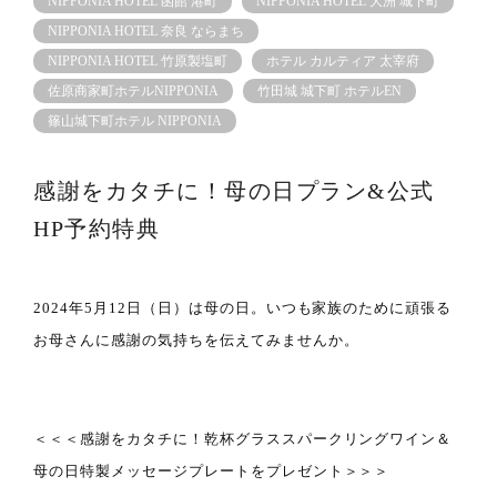
NIPPONIA HOTEL 函館 港町
NIPPONIA HOTEL 大洲 城下町
NIPPONIA HOTEL 奈良 ならまち
NIPPONIA HOTEL 竹原製塩町
ホテル カルティア 太宰府
佐原商家町ホテルNIPPONIA
竹田城 城下町 ホテルEN
篠⼭城下町ホテル NIPPONIA
感謝をカタチに！母の日プラン&公式
HP予約特典
2024年5月12日（日）は母の日。いつも家族のために頑張る
お母さんに感謝の気持ちを伝えてみませんか。
＜＜＜感謝をカタチに！乾杯グラススパークリングワイン＆
母の日特製メッセージプレートをプレゼント＞＞＞