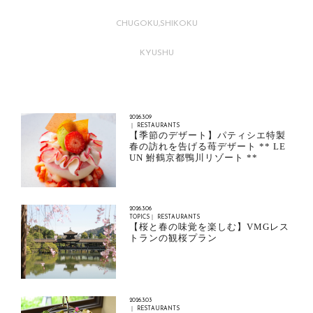
CHUGOKU,SHIKOKU
KYUSHU
2026.3.09
｜ RESTAURANTS
【季節のデザート】パティシエ特製
春の訪れを告げる苺デザート ** LE
UN 鮒鶴京都鴨川リゾート **
2026.3.06
TOPICS｜ RESTAURANTS
【桜と春の味覚を楽しむ】VMGレス
トランの観桜プラン
2026.3.03
｜ RESTAURANTS