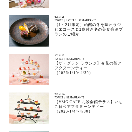
2025.11.21
TOPICS｜
HOTELS
RESTAURANTS
【1～2月限定】函館の冬を味わうジ
ビエコース＆2食付き冬の美食宿泊プ
ランのご紹介
2025.11.13
TOPICS｜ RESTAURANTS
【ザ・グラン ラウンジ】春花の苺ア
フタヌーンティー
（2026/1/10~4/30）
2025.11.06
TOPICS｜ RESTAURANTS
【VMG CAFE 九段会館テラス】いち
ご日和アフタヌーンティー
（2026/1/4〜4/30）