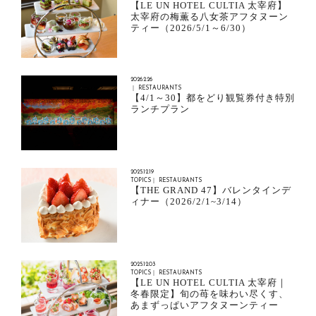
【LE UN HOTEL CULTIA 太宰府】
太宰府の梅薫る八女茶アフタヌーン
ティー（2026/5/1～6/30）
2026.2.26
｜ RESTAURANTS
【4/1～30】都をどり観覧券付き特別
ランチプラン
2025.12.19
TOPICS｜ RESTAURANTS
【THE GRAND 47】バレンタインデ
ィナー（2026/2/1~3/14）
2025.12.03
TOPICS｜ RESTAURANTS
【LE UN HOTEL CULTIA 太宰府｜
冬春限定】旬の苺を味わい尽くす、
あまずっぱいアフタヌーンティー