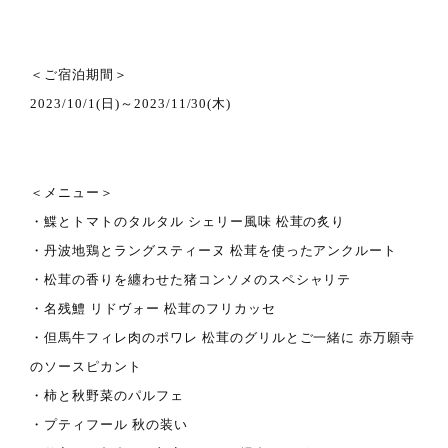
＜ご宿泊期間＞
2023/10/1(日)～2023/11/30(木)
＜メニュー＞
・鰈とトマトのタルタル シェリー風味 松茸の炙り
・丹波地鶏とラングスティーヌ 松茸を使ったアンクルート
・松茸の香りを纏わせた猪コンソメのスペシャリテ
・名残鱧 リドヴォー 松茸のフリカッセ
・但馬牛フィレ肉のポワレ 松茸のグリルとご一緒に 赤万願寺
のソースピカント
・柿と秋野菜のパルフェ
・プティフール 秋の装い