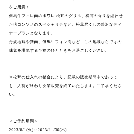
をご用意！
但馬牛フィレ肉のポワレ 松茸のグリル、松茸の香りを纏わせ
た猪コンソメのスペシャリテなど、松茸尽くしの贅沢なディ
ナープランとなります。
丹波地鶏や猪肉、但馬牛フィレ肉など、この地域ならではの
味覚を堪能する至福のひとときをお過ごしください。
※松茸の仕入れの都合により、記載の販売期間中であって
も、入荷が終わり次第販売を終了いたします。ご了承くださ
い。
＜ご予約期間＞
2023/8/1(火)～2023/11/30(木)