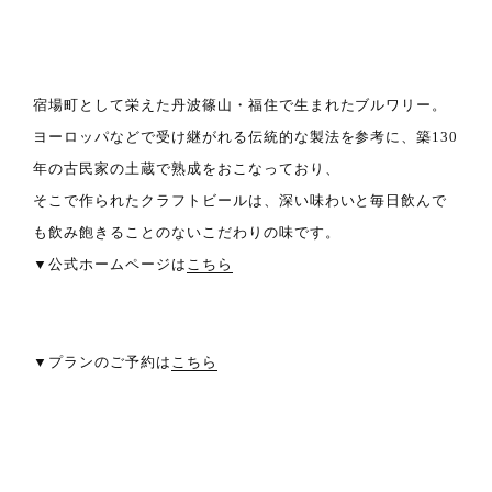
宿場町として栄えた丹波篠山・福住で生まれたブルワリー。
ヨーロッパなどで受け継がれる伝統的な製法を参考に、築130
年の古民家の土蔵で熟成をおこなっており、
そこで作られたクラフトビールは、深い味わいと毎日飲んで
も飲み飽きることのないこだわりの味です。
▼公式ホームページは
こちら
▼プランのご予約は
こちら