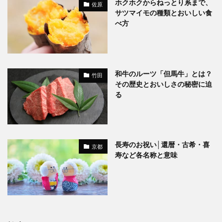
ホクホクからねっとり系まで、
佐原
サツマイモの種類とおいしい食
べ方
和牛のルーツ「但馬牛」とは？
竹田
その歴史とおいしさの秘密に迫
る
長寿のお祝い│還暦・古希・喜
京都
寿など各名称と意味