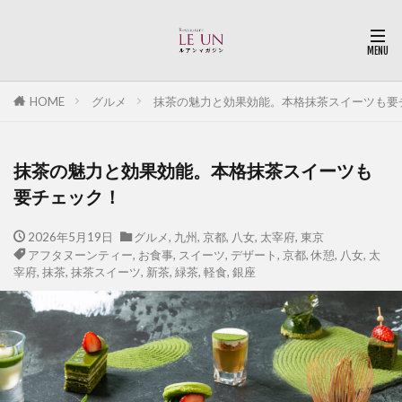
HOME
グルメ
抹茶の魅力と効果効能。本格抹茶スイーツも要
抹茶の魅力と効果効能。本格抹茶スイーツも
要チェック！
2026年5月19日
グルメ
,
九州
,
京都
,
八女
,
太宰府
,
東京
アフタヌーンティー
,
お食事
,
スイーツ
,
デザート
,
京都
,
休憩
,
八女
,
太
宰府
,
抹茶
,
抹茶スイーツ
,
新茶
,
緑茶
,
軽食
,
銀座