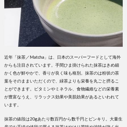
近年「抹茶／Matcha」は、日本のスーパーフードとして海外
からも注目されています。手間ひま掛けられた抹茶はきめ細
かく色が鮮やかで、香りが良く味も格別。抹茶のは粉状の茶
葉をそのままいただくので、緑茶よりも栄養を丸ごと摂るこ
とができます。ビタミンやミネラル、食物繊維などの栄養素
が豊富なうえ、リラックス効果や美肌効果があるといわれて
います。
抹茶の値段は20gあたり数百円から数千円とピンキリ。大量生
産でお手頃の値段で買える抹茶はやはり苦味や渋味が強く出