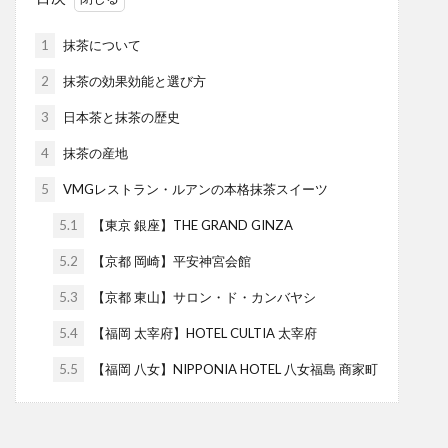
1
抹茶について
2
抹茶の効果効能と選び方
3
日本茶と抹茶の歴史
4
抹茶の産地
5
VMGレストラン・ルアンの本格抹茶スイーツ
5.1
【東京 銀座】THE GRAND GINZA
5.2
【京都 岡崎】平安神宮会館
5.3
【京都 東山】サロン・ド・カンバヤシ
5.4
【福岡 太宰府】HOTEL CULTIA 太宰府
5.5
【福岡 八女】NIPPONIA HOTEL 八女福島 商家町