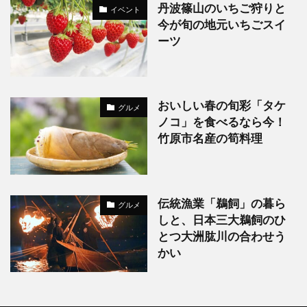
丹波篠山のいちご狩りと
イベント
今が旬の地元いちごスイ
ーツ
おいしい春の旬彩「タケ
グルメ
ノコ」を食べるなら今！
竹原市名産の筍料理
伝統漁業「鵜飼」の暮ら
グルメ
しと、日本三大鵜飼のひ
とつ大洲肱川の合わせう
かい