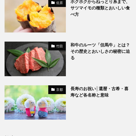
ホクホクからねっとり系まで、
佐原
サツマイモの種類とおいしい食
べ方
和牛のルーツ「但馬牛」とは？
竹田
その歴史とおいしさの秘密に迫
る
長寿のお祝い│還暦・古希・喜
京都
寿など各名称と意味