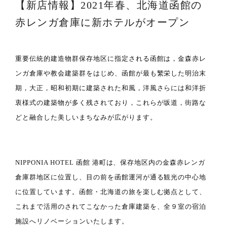
【新店情報】2021年春、北海道函館の
赤レンガ倉庫に新ホテルがオープン
重要伝統的建造物群保存地区に指定される函館は，金森赤レ
ンガ倉庫や教会建築群をはじめ、函館が最も繁栄した明治末
期，大正，昭和初期に建築された和風，洋風さらには和洋折
衷様式の建築物が多く残されており，これらが坂道，街路な
どと融合した美しいまちなみが広がります。
NIPPONIA HOTEL 函館 港町は、保存地区内の金森赤レンガ
倉庫群地区に位置し、目の前を函館運河が通る観光の中心地
に位置しています。函館・北海道の旅を楽しむ拠点として、
これまで活用のされてこなかった倉庫建築を、全９室の宿泊
施設へリノベーションいたします。