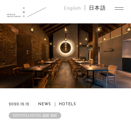
English
日本語
2020.12.12
NEWS ｜ HOTELS
NIPPONIA HOTEL 函館 港町