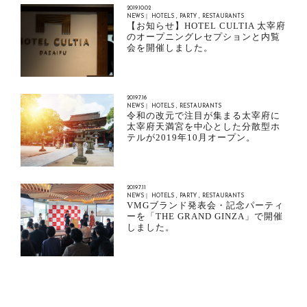
2019.10.02
NEWS｜
HOTELS
PARTY
RESTAURANTS
【お知らせ】HOTEL CULTIA 太宰府
のオープニングレセプションと内覧
会を開催しました。
2019.7.16
NEWS｜
HOTELS
RESTAURANTS
令和の改元で注目が集まる太宰府に
太宰府天満宮を中心とした分散型ホ
テルが2019年10月オープン。
2019.7.11
NEWS｜
HOTELS
PARTY
RESTAURANTS
VMGブランド発表会・記念パーティ
ーを「THE GRAND GINZA」で開催
しました。