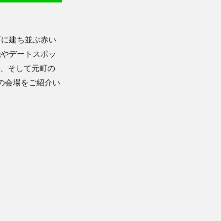
町に建ち並ぶ赤い
光やデートスポッ
町」、そして元町の
二つの会場をご紹介い