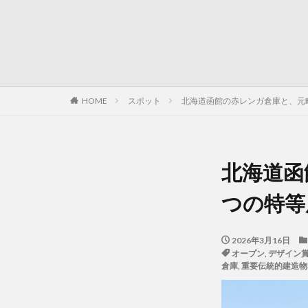
HOME
スポット
北海道函館の赤レンガ倉庫と、元
北海道函
つの特等
2026年3月16日
オープン
,
デザイン
倉庫
,
重要伝統的建造物