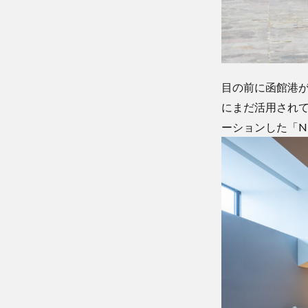
目の前に函館港
にまだ活用され
ーションした「NI