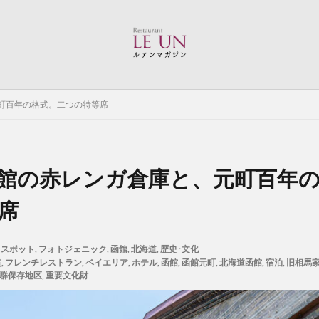
町百年の格式。二つの特等席
館の赤レンガ倉庫と、元町百年
席
スポット
,
フォトジェニック
,
函館
,
北海道
,
歴史･文化
賞
,
フレンチレストラン
,
ベイエリア
,
ホテル
,
函館
,
函館元町
,
北海道函館
,
宿泊
,
旧相馬
群保存地区
,
重要文化財