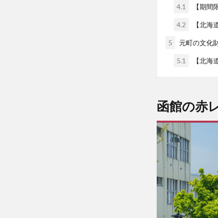
4.1
【期間
4.2
【北海道 
5
元町の文化
5.1
【北海道 
函館の赤