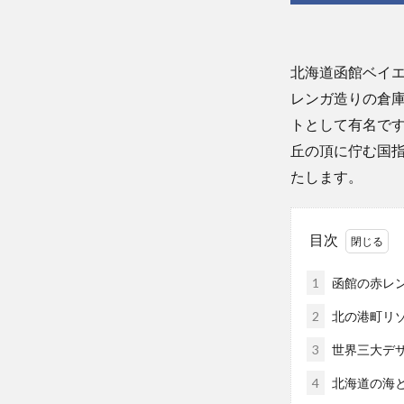
北海道函館ベイ
レンガ造りの倉
トとして有名です。
丘の頂に佇む国指定
たします。
目次
1
函館の赤レ
2
北の港町リゾー
3
世界三大デザ
4
北海道の海と