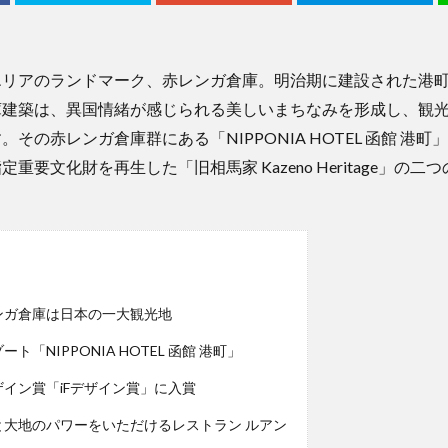
エリアのランドマーク、赤レンガ倉庫。明治期に建設された港
庫建築は、異国情緒が感じられる美しいまちなみを形成し、観
その赤レンガ倉庫群にある「NIPPONIA HOTEL 函館 港
重要文化財を再生した「旧相馬家 Kazeno Heritage」の
ンガ倉庫は日本の一大観光地
ト「NIPPONIA HOTEL 函館 港町」
イン賞「iFデザイン賞」に入賞
大地のパワーをいただけるレストラン ルアン