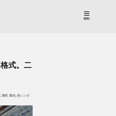
の格式。二
家
,
港町
,
観光
,
赤レンガ